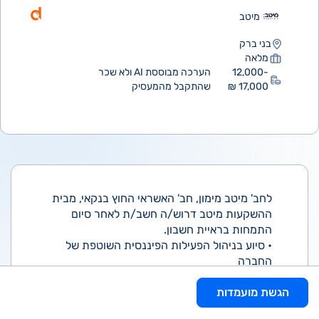
מיטב
בני ברק
מלאה
12,000-
הערכה מבוססת AI ולא שכר
17,000 ₪
שהתקבל מהמעסיק
לחב' מיטב מימון, חב' האשראי החוץ בנקאי, מבית
ההשקעות מיטב דרוש/ה חשב/ת לאחר סיום
התמחות בראיית חשבון.
• סיוע בניהול הפעילות הפיננסית השוטפת של
החברה
• בקרה ומעקב אחר תיק ההלוואות
הגשת מועמדות
• הכנת דוחות ניהוליים וניתוחים פיננסים
• מעקב אחר תזרים מזומנים והתנהלות מול