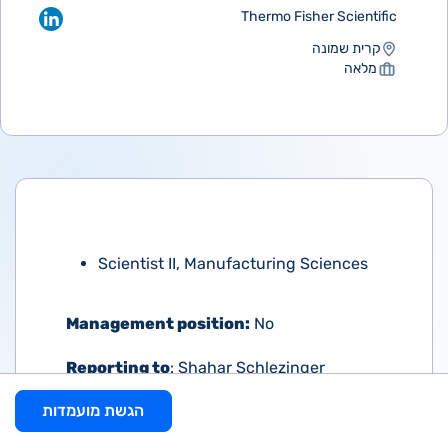
Thermo Fisher Scientific
קרית שמונה
מלאה
Scientist II, Manufacturing Sciences
Management position
:
No
Reporting to
: Shahar Schlezinger
הגשת מועמדות
At Thermo Fisher Scientific, you’ll discover
meaningful work that makes a positive