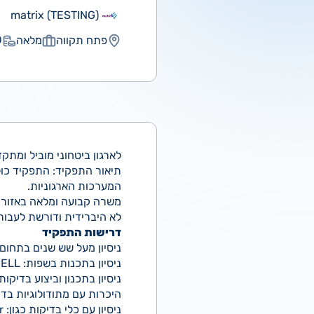
matrix (TESTING)
פתח תקווה
מלאה
₪
לארגון ביטחוני מוביל ומתקדם דרוש/ה
תיאור התפקיד: התפקיד כול
המערכות הארגוניות.
משרה קבועה ומלאה באזור 
לא היברידית ודורשת לעבור 
דרישות התפקיד
ניסיון מעל שש שנים בתחום 
ניסיון בתכנות בשפות: JAVA, GROOVY, PYTHON, BEANSHELL
ניסיון בתכנון וביצוע בדיקות עומסים / ביצוע
היכרות עם מתודולוגיות בד
ניסיון עם כלי בדיקות כגון: JMeter / LoadRunner