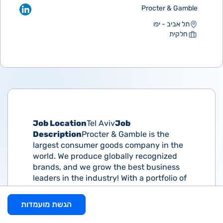
Procter & Gamble
תל אביב - יפו
חלקית
Job Location
Tel Aviv
Job
Description
Procter & Gamble is the
largest consumer goods company in the
world. We produce globally recognized
brands, and we grow the best business
leaders in the industry! With a portfolio of
trusted brands as diverse as ours, it is
paramount our leaders are able to lead
הגשת מועמדות
with courage the vast array of brands,
categories and functions. We serve