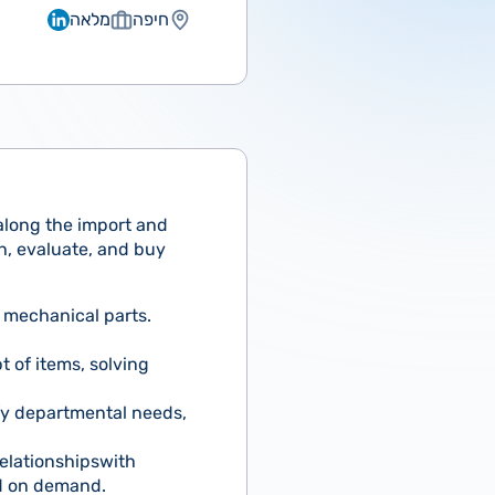
חיפה
מלאה
long the import and
ch, evaluate, and buy
 mechanical parts.
 of items, solving
ify departmental needs,
relationshipswith
ed on demand.