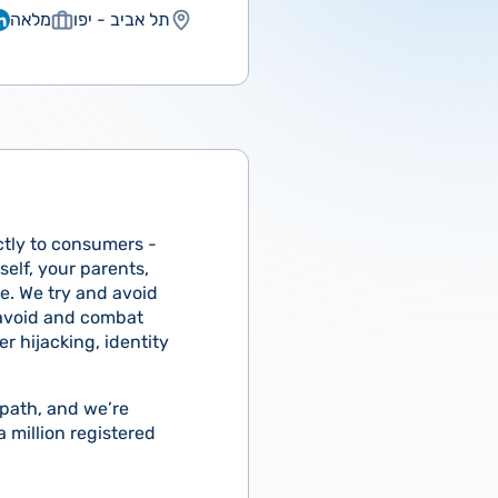
תל אביב - יפו
מלאה
ctly to consumers -
elf, your parents,
me. We try and avoid
avoid and combat
r hijacking, identity
 path, and we’re
 million registered