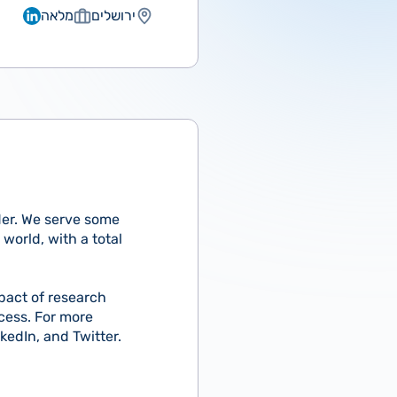
ירושלים
מלאה
ader. We serve some
world, with a total
pact of research
cess. For more
kedIn, and Twitter.