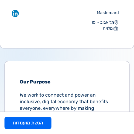
Mastercard
תל אביב - יפו
מלאה
Our Purpose
We work to connect and power an
inclusive, digital economy that benefits
everyone, everywhere by making
transactions safe, simple, smart and
accessible. Using secure data and
הגשת מועמדות
networks, partnerships and passion, our