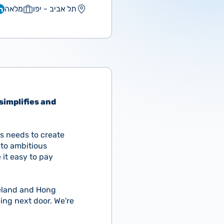
תל אביב - יפו
מלאה
simplifies and
ss needs to create
to ambitious
it easy to pay
celand and Hong
ing next door. We're