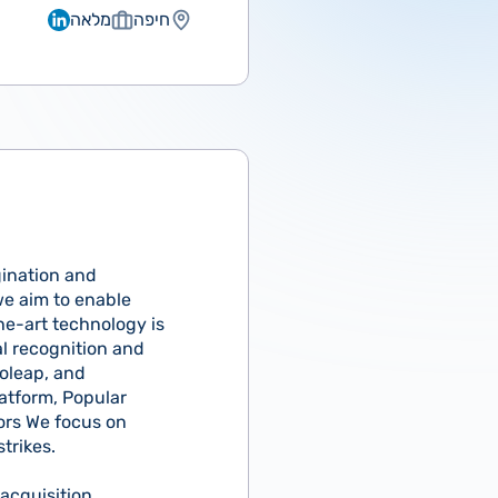
חיפה
מלאה
gination and
we aim to enable
he-art technology is
l recognition and
eoleap, and
latform, Popular
tors We focus on
trikes.
acquisition,