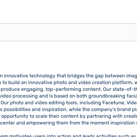
r in innovative technology that bridges the gap between ima
n to build an innovative photo and video creation platform, 
 produce engaging, top-performing content. Our state-of-t
ideo processing and is based on both groundbreaking facia
 Our photo and video editing tools, including Facetune, Vid
s possibilities and inspiration, while the company’s brand p
 opportunity to scale their content by partnering with crea
e center and empowering them from the moment inspiration s
eam motivates users into action and leads activities such as 