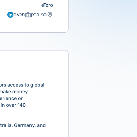
eToro
בני ברק
מלאה
ors access to global
o make money
erience or
 in over 140
tralia, Germany, and