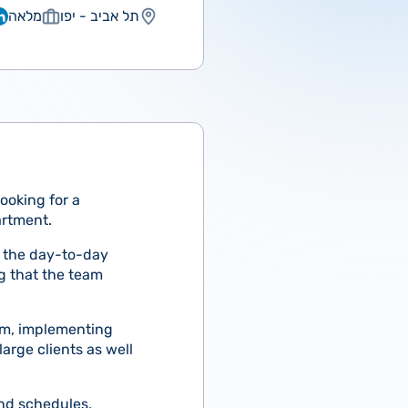
תל אביב - יפו
מלאה
ooking for a
artment.
or the day-to-day
g that the team
am, implementing
arge clients as well
and schedules,