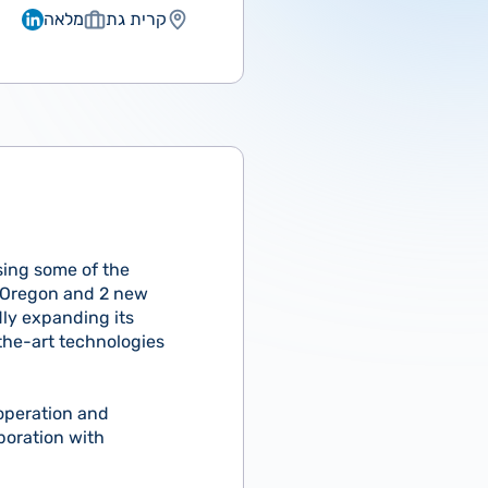
קרית גת
מלאה
using some of the
, Oregon and 2 new
dly expanding its
the-art technologies
 operation and
boration with