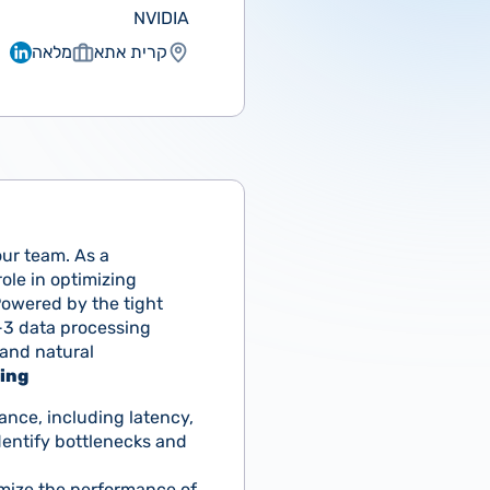
NVIDIA
קרית אתא
מלאה
our team. As a
ole in optimizing
Powered by the tight
-3 data processing
 and natural
oing
nce, including latency,
dentify bottlenecks and
imize the performance of