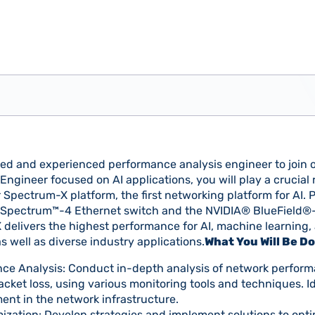
ted and experienced performance analysis engineer to join 
gineer focused on AI applications, you will play a crucial r
 Spectrum-X platform, the first networking platform for AI. 
A Spectrum™-4 Ethernet switch and the NVIDIA® BlueField®
 delivers the highest performance for AI, machine learning,
 well as diverse industry applications.
What You Will Be D
e Analysis: Conduct in-depth analysis of network performa
cket loss, using various monitoring tools and techniques. I
ent in the network infrastructure.
zation: Develop strategies and implement solutions to opt