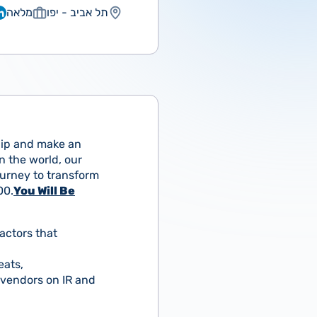
תל אביב - יפו
מלאה
ship and make an
in the world, our
journey to transform
00.
You Will Be
actors that
eats,
 vendors on IR and