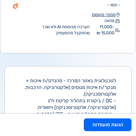
- חסוי -
מספר מקומות
מלאה
11,000-
הערכה מבוססת AI ולא שכר
15,000 ₪
שהתקבל מהמעסיק
לטכנולוגית באזור המרכז - מהנדס/ת איכות +
מבקר/ת איכות מנוסים (אלקטרוניקה, הרכבות,
אלקטרומכניקה).
- QC / ביקורת בתהליך קליטת ח"ג
(אלקטרוניקה/ אלקטרומכניקה) ויזואלית.
- ביקורת בתהליך הייצור - IPC (הלחמות
והרכבות)
הגשת מועמדות
- ביקורת בתוצ"ג.
- יכולת לקרוא שרטוטי הרכבות/ ייצור.