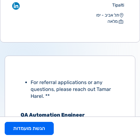
Tipalti
תל אביב - יפו
מלאה
For referral applications or any
questions, please reach out Tamar
Harel. **
QA Automation Engineer
הגשת מועמדות
The payments group is responsible for the
entire payment cycle - payouts and