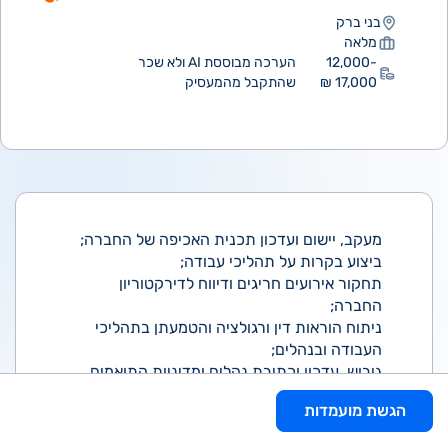
בני ברק
מלאה
12,000-
הערכה מבוססת AI ולא שכר
17,000 ₪
שהתקבל מהמעסיק
מעקב, יישום ועדכון תכנית האכיפה של החברה;
ביצוע בקרות על תהליכי עבודה;
תחקור אירועים חריגים ודיווח לדירקטוריון
החברה;
ניתוח הוראות דין ורגולציה והטמעתן בתהליכי
העבודה ובנהלים;
גיבוש, עדכון וכתיבת נהלים ומדיניות התואמים
להוראות הרגולציה;
הגשת מועמדות
דיווחים שוטפים לדירקטוריון החברה ולוועדותיו;
הדרכות על נהלי החברה השונים לכלל עובדי