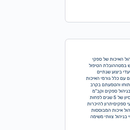
ול האיכות של ספקי
כש במטההובלת הטיפול
די ביצוע שנתיים
ם עם כלל גורמי האיכות
יתוחו והטמעתם בקרב
רוניקה/תעו"נ, תואר שני יתרוןניסיון של לפחות 5 שנים בניהול ספקים וקב"מ
בתחום הרכש ו/או איכותניסיון מוכח בניהול איכות בשרשרת האספקה כולל ניהול פעילויות שיפורניסיון של 5 שנים לפחות
עי ספקיםיתרון להיכרות
הול איכות המבוססות
ן מעשי בניהול צוותי משימה