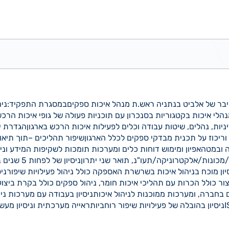
יבר של אלביט בנתניה ראש.ת מנהל איכות ספקיםבמסגרת התפקיד:ניה
נהלי איכות בקטגוריות בסנכרון עם תוכניות פעולה של גופי איכות הר
יות, נהלים, שיטות עבודה וכלים לפעילות איכות הרכש בארגוןהגדרת יע
וריכוז על תכנית מבדקי ספקים לכלל הארגוןשיפור תהליכים –תוך תיאו
 ובמטהאפיון ומימוש דוחות כלים ומערכות תומכות לשקיפות המידע ונ
מהנדס חומרה/מכונות/אלקט
יצור כולל הכרות עם תהליכי איכות חומר, ניהול ספקים כולל בקרת ביצו
 בחברה, ומערכות ממוכנות לניהול איכותניסיון בעבודה עם מערכות ני
על תקני ISO9001/AS9100ניסיון בהובלה של פעילויות שיפור רוחביותראייה מערכתית וניסיו