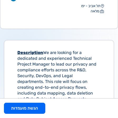
תל אביב - יפו
מלאה
Description
We are looking for a
dedicated and experienced Technical
Project Manager to lead our privacy and
compliance efforts across the R&D,
Security, DevOps, and Legal
departments. This role will focus on
creating end-to-end privacy flows,
including data mapping, data deletion
and Data Subject Access Requests
(DSAR) cycle across all data sources, as
הגשת מועמדות
well as evaluating potential solutions and
managing the collaboration between