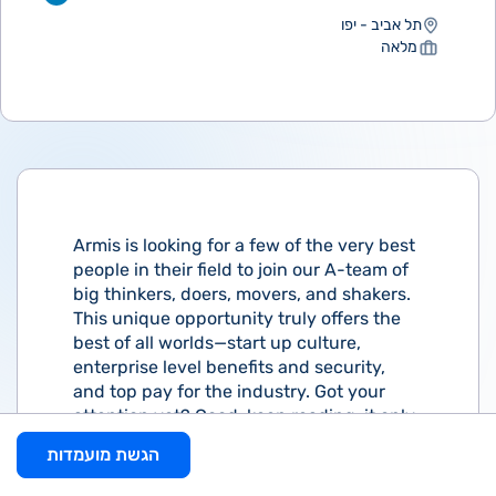
תל אביב - יפו
מלאה
Armis is looking for a few of the very best
people in their field to join our A-team of
big thinkers, doers, movers, and shakers.
This unique opportunity truly offers the
best of all worlds—start up culture,
enterprise level benefits and security,
and top pay for the industry. Got your
attention yet? Good, keep reading, it only
gets better.
Ok, so what exactly does
הגשת מועמדות
Armis do?
Connected assets are growing
at an explosive rate, across every