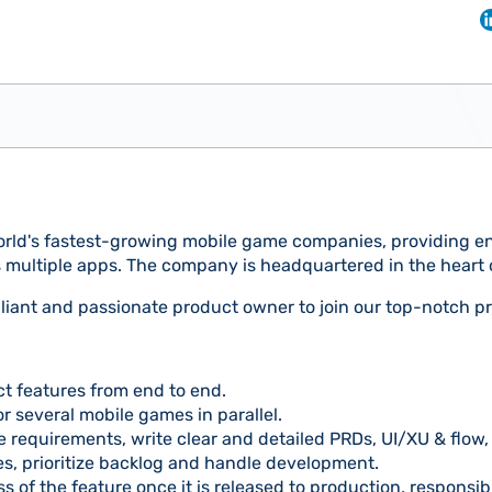
orld's fastest-growing mobile game companies, providing e
s multiple apps. The company is headquartered in the heart o
rilliant and passionate product owner to join our top-notch 
t features from end to end.
r several mobile games in parallel.
e requirements, write clear and detailed PRDs, UI/XU & flow,
ies, prioritize backlog and handle development.
s of the feature once it is released to production, responsib