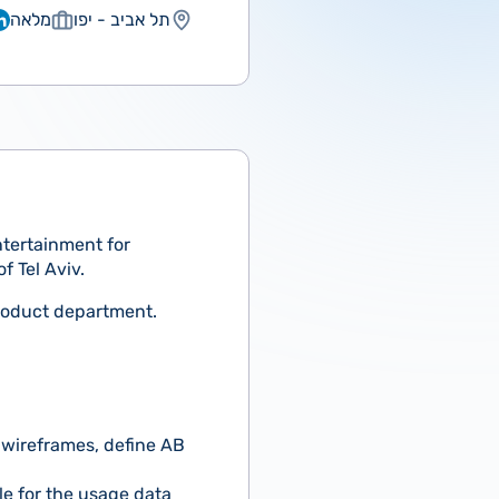
מלאה
תל אביב - יפו
ntertainment for
f Tel Aviv.
product department.
 wireframes, define AB
le for the usage data