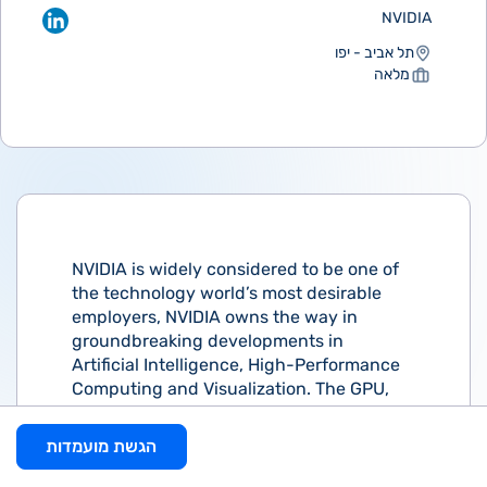
NVIDIA
תל אביב - יפו
מלאה
NVIDIA is widely considered to be one of
the technology world’s most desirable
employers, NVIDIA owns the way in
groundbreaking developments in
Artificial Intelligence, High-Performance
Computing and Visualization. The GPU,
our invention, serves as the visual cortex
of modern computers and is at the heart
הגשת מועמדות
of our products and services. NVIDIA is
looking for a Senior Firmware Verification