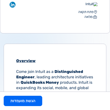
Intuit
פתח תקווה
מלאה
Overview
Come join Intuit as a
Distinguished
Engineer
, leading architecture initiatives
in
QuickBooks Money
products. Intuit is
expanding its social, mobile, and global
footprint with a full suite of products and
services that are revolutionizing the
הגשת מועמדות
industry. Utilizing design for delight, and
lean startup methodologies, our