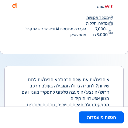
אוויס
מספר מקומות
מלאה, חלקית
7,000-
הערכה מבוססת AI ולא שכר שהתקבל
9,000 ₪
מהמעסיק
אוהבים/ות את עולם הרכב? אוהבים/ות לתת
שירות? לחברה גדולה ומובילה בעולם הרכב
דרוש/ה נציג/ה מענה טלפוני לתפקיד מעניין עם
מגוון אפשרויות קידום!
התפקיד כולל תיאום טיפולים, טסטים ומוסכים
ללקוחות החברה.
הגשת מועמדות
העבודה היא במתכונת של משמרות (בוקר/ערב).
עובד חברה מהיום ה-1! חדר אוכל מסובסד!