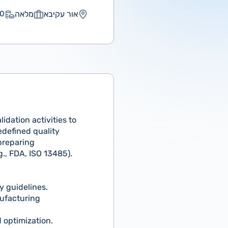
אור עקיבא
מלאה
 ₪
idation activities to
defined quality
 preparing
., FDA, ISO 13485).
y guidelines.
nufacturing
 optimization.