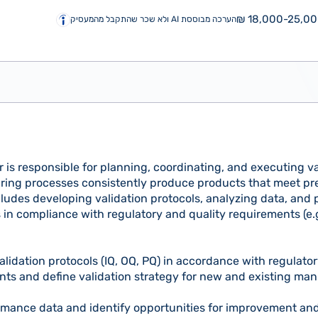
18,000-25,000
הערכה מבוססת AI ולא שכר שהתקבל מהמעסיק
 is responsible for planning, coordinating, and executing val
ing processes consistently produce products that meet pre
cludes developing validation protocols, analyzing data, and
in compliance with regulatory and quality requirements (e.g
lidation protocols (IQ, OQ, PQ) in accordance with regulator
ts and define validation strategy for new and existing ma
mance data and identify opportunities for improvement and