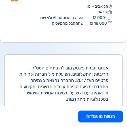
תל אביב - יפו
מלאה
12,000-
הערכה מבוססת AI ולא שכר
18,000 ₪
שהתקבל מהמעסיק
אנחנו חברת פינטק מובילה בתחום המט"ח,
הריביות והתשלומים, הפועלת מול חברות ולקוחות
פרטיים מאז 2017. החברה נמצאת בצמיחה
מתמדת ומציעה סביבת עבודה חדשנית, מקצועית
ודינאמית, עם דגש על מצוינות אנושית ושימוש
בטכנולוגיות מתקדמות.
כעת אנחנו מחפשים מנהל /ת תיקי לקוחות לחדר
הגשת מועמדות
המסחר תפקיד מרכזי בליבת הפעילות של
החברה, שמאפשר להיות בקדמת הבמה מול