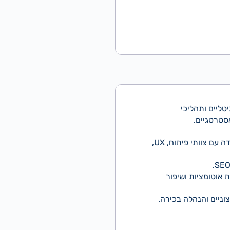
טליים ותהליכי
ניהול מוצר מקצה לקצה עבור אפליקציית EGG, כולל אפיון פיצ'רים, הובלת Roadmap ועבודה צמודה עם צוותי פיתוח, UX,
שירות הלקוחות (מוקדים קוליים וערוצי WhatsApp) להטמעת אוטומציות ושיפור
וניים והנהלה בכירה.