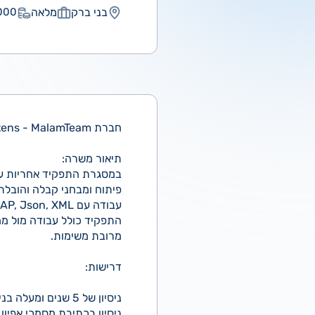
בני ברק
מלאה
00 ₪
חברת Mertens - MalamTeam מגייסת מנתח.ת מערכות ומנהל.ת פרויקטים לארגון בריאות מוביל בגוש דן!
תיאור משרה:
במסגרת התפקיד אחריות על א
פיתוח ומבחני קבלה והובלת
עבודה עם SQL, REST API, SOAP, Json, XML ומערכות אינטגרציה.
התפקיד כולל עבודה מול ממש
מרובת משימות.
דרישות:
ניסיון של 5 שנים ומעלה בניתוח מערכות וניהול פרויקטים
ניסיון בכתיבת מסמכי אפיון פ