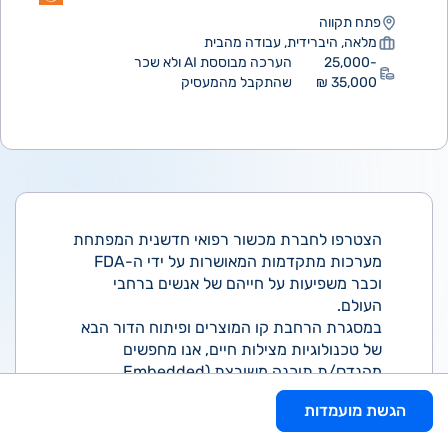
פתח תקווה
מלאה, היברידית, עבודה מהבית
25,000-
הערכה מבוססת AI ולא שכר
35,000 ₪
שהתקבל מהמעסיק
הצטרפו לחברת מכשור רפואי חדשנית המפתחת
מערכות מתקדמות המאושרות על ידי ה-FDA
וכבר משפיעות על חייהם של אנשים ברחבי
העולם.
במסגרת הרחבת קו המוצרים ופיתוח הדור הבא
של טכנולוגיות מצילות חיים, אנו מחפשים
מהנדס/ת תוכנה משובצת (Embedded
Software Engineer) מנוסה להצטרף לצוות
הגשת מועמדות
המחקר והפיתוח ולהוביל חלק משמעותי בעיצוב
ופיתוח מוצרי העתיד של החברה.