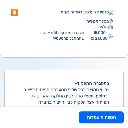
סנמינה מערכות רפואיות בע"מ
מספר מקומות
מלאה
15,000-
הערכה מבוססת AI ולא שכר
21,000 ₪
שהתקבל מהמעסיק
במסגרת התפקיד-
-ליווי המוצר בכל שלבי ההעברה מפיתוח לייצור
-focal point מרכזי בין מחלקת ההנדסה/
הפיתוח אצל הלקוח לבין הייצור בחברה
-מתן מענה הנדסי לקווי הייצור
-כתיבת הוראות הרכבה, הקמת עצי מוצר וטיפול
הגשת מועמדות
בשינויים הנדסיים
-עבודה מול ממשקים רבים בארגון