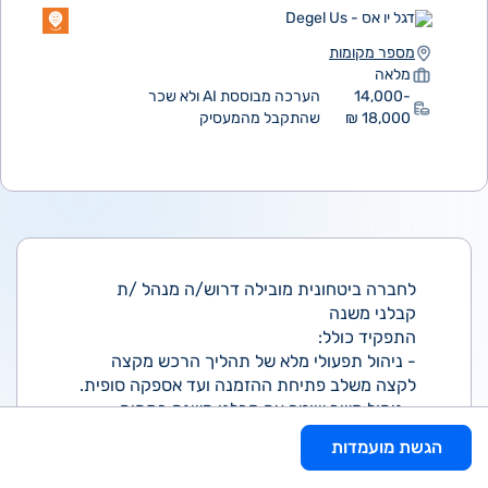
דגל יו אס - Degel Us
מספר מקומות
מלאה
14,000-
הערכה מבוססת AI ולא שכר
18,000 ₪
שהתקבל מהמעסיק
לחברה ביטחונית מובילה דרוש/ה מנהל /ת
קבלני משנה
התפקיד כולל:
- ניהול תפעולי מלא של תהליך הרכש מקצה
לקצה משלב פתיחת ההזמנה ועד אספקה סופית.
- ניהול קשר שוטף עם קבלני משנה בתחום
המכניקה, כולל פיקוח על תהליכי הייצור ושיפורם.
הגשת מועמדות
- מעקב שוטף אחר ההתקדמות, איתור תקלות או
עיכובים וייזום פתרונות לצמצום צווארי בקבוק.