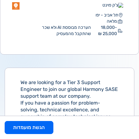
צ'ק פוינט
תל אביב - יפו
מלאה
18,000-
הערכה מבוססת AI ולא שכר
25,000 ₪
שהתקבל מהמעסיק
We are looking for a Tier 3 Support
Engineer to join our global Harmony SASE
support team at our company.
If you have a passion for problem-
solving, technical excellence, and
ownership of complex technical issues,
we want to hear from you! This role
הגשת מועמדות
requires a proactive and customer-
focused approach, ensuring continuous