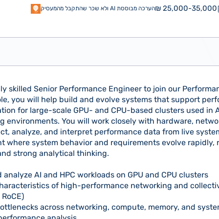
25,000-35,000 ₪
הערכה מבוססת AI ולא שכר שהתקבל מהמעסיק
ly skilled Senior Performance Engineer to join our Perform
role, you will help build and evolve systems that support per
ation for large-scale GPU- and CPU-based clusters used in 
environments. You will work closely with hardware, networ
ct, analyze, and interpret performance data from live systems
 where system behavior and requirements evolve rapidly, 
nd strong analytical thinking.
nd analyze AI and HPC workloads on GPU and CPU clusters
haracteristics of high-performance networking and collect
, RoCE)
bottlenecks across networking, compute, memory, and syste
erformance analysis,