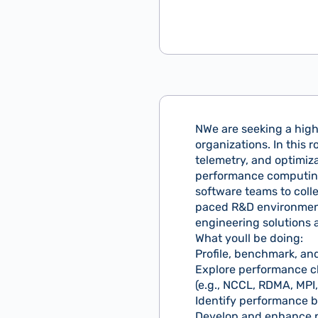
NWe are seeking a high
organizations. In this 
telemetry, and optimiz
performance computing 
software teams to colle
paced R&D environment
engineering solutions a
What youll be doing:
Profile, benchmark, a
Explore performance c
(e.g., NCCL, RDMA, MPI
Identify performance 
Develop and enhance p