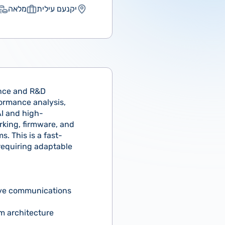
יקנעם עילית
מלאה
ance and R&D
formance analysis,
AI and high-
king, firmware, and
. This is a fast-
requiring adaptable
ive communications
m architecture