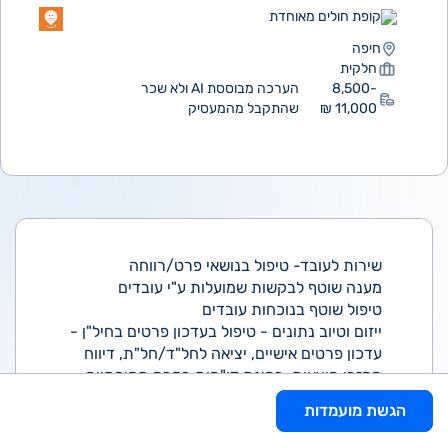
קופת חולים מאוחדת
חיפה
חלקית
8,500-
הערכה מבוססת AI ולא שכר
11,000 ₪
שהתקבל מהמעסיק
שירות לעובד- טיפול בנושאי פרט/רווחה
מענה שוטף לבקשות שמועלות ע"י עובדים
טיפול שוטף בנוכחות עובדים
ייזום וטיוב נתונים - טיפול בעדכון פרטים בחיל"ן -
עדכון פרטים אישיים, יציאה לחל"ד/חל"ת, דיווח
החזרי הוצאות, בחינת דו"חות בקרה תקופתיים
מהמטה
הגשת מועמדות
ניהול קשר רציף עם עובדים חולים
העברת בקשות להלוואות בהתאם לכללים