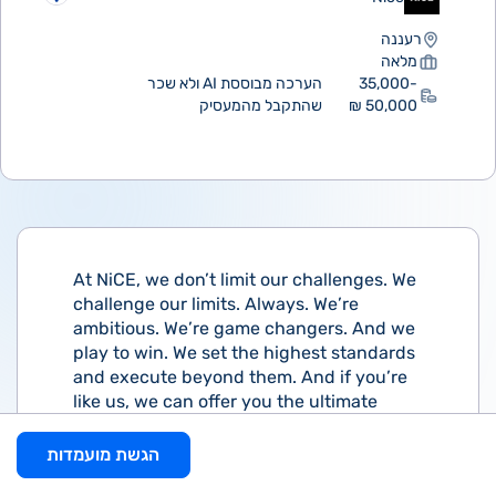
רעננה
מלאה
35,000-
הערכה מבוססת AI ולא שכר
50,000 ₪
שהתקבל מהמעסיק
At NiCE, we don’t limit our challenges. We
challenge our limits. Always. We’re
ambitious. We’re game changers. And we
play to win. We set the highest standards
and execute beyond them. And if you’re
like us, we can offer you the ultimate
career opportunity that will light a fire
within you.
הגשת מועמדות